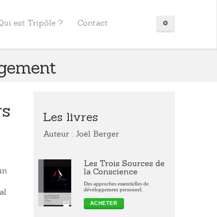
Qui est Tripôle ?
Contact
agement
rs
Les livres
Auteur : Joël Berger
Les Trois Sources de
un
la Conscience
Des approches essentielles de
développement personnel.
al
ACHETER