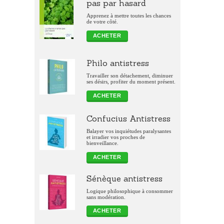
pas par hasard
Apprenez à mettre toutes les chances
de votre côté.
ACHETER
Philo antistress
Travailler son détachement, diminuer
ses désirs, profiter du moment présent.
ACHETER
Confucius Antistress
Balayer vos inquiétudes paralysantes
et irradier vos proches de
bienveillance.
ACHETER
Sénèque antistress
Logique philosophique à consommer
sans modération.
ACHETER